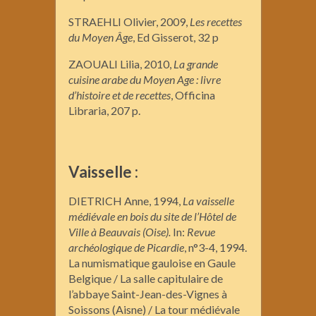
STRAEHLI Olivier, 2009,
Les recettes
du
Moyen
Â
ge
, Ed Gisserot, 32 p
ZAOUALI Lilia, 2010,
La grande
cuisine arabe du Moyen Age : livre
d’histoire et de recettes
, Officina
Libraria, 207 p.
Vaisselle :
DIETRICH Anne, 1994,
La vaisselle
médiévale en bois du site de l’Hôtel de
Ville à Beauvais (Oise).
In:
Revue
archéologique de Picardie
, n°3-4, 1994.
La numismatique gauloise en Gaule
Belgique / La salle capitulaire de
l’abbaye Saint-Jean-des-Vignes à
Soissons (Aisne) / La tour médiévale