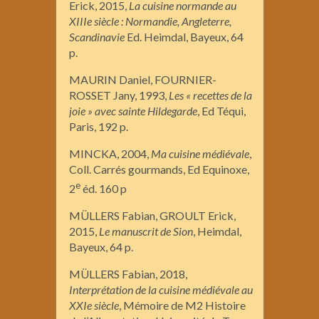
Erick, 2015,
La cuisine normande au
XIIIe siècle : Normandie, Angleterre,
Scandinavie
Ed. Heimdal, Bayeux, 64
p.
MAURIN Daniel, FOURNIER-
ROSSET Jany, 1993,
Les « recettes de la
joie » avec sainte Hildegarde
, Ed Téqui,
Paris, 192 p.
MINCKA, 2004,
Ma cuisine médiévale
,
Coll. Carrés gourmands, Ed Equinoxe,
e
2
éd. 160 p
MÜLLERS Fabian, GROULT Erick,
2015,
Le manuscrit de Sion
, Heimdal,
Bayeux, 64 p.
MÜLLERS Fabian, 2018,
Interprétation de la cuisine médiévale au
XXIe siècle
, Mémoire de M2 Histoire