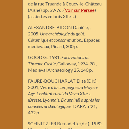
de la rue Truande à Coucy-le-Château
(Aisne) pp. 59-76. (
Voir sur Persée
)
(assiettes en bois XIIe s.)
ALEXANDRE-BIDON Danièle, ,
2005,
Une archéologie du goût.
Céramique et consommation.
, Espaces
médiévaux, Picard, 300 p.
GOOD G., 1981,
Excavations at
Threave Castle
, Galloway, 1974-78.,
Medieval Archaeology 25, 140 p.
FAURE-BOUCHARLAT Elise (Dir.),
2001,
Vivre à la campagne au Moyen-
Age. L’habitat rural du Ve au XIIe s.
(Bresse, Lyonnais, Dauphiné) d’après les
données archéologiques
, DARA n°21,
432 p
SCHNITZLER Bernadette (dir.), 1990,