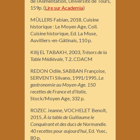
de l’Alimentation, Université de Tours,
159p. (
Lire sur Academia
)
MÜLLERS Fabian, 2018, Cuisine
historique : Le Moyen Age, Coll.
Cuisine historique, Ed. La Muse,
Auvilliers-en-Gâtinais, 110 p.
Kilij EL TABAKH, 2003,
Trésors de la
Table Médiévale
, T.2, CDACM
REDON Odile, SABBAN Françoise,
SERVENTI Silvano, 1991/1995,
La
gastronomie au Moyen-Age. 150
recettes de France et d’Italie
,
Stock/Moyen Age, 332 p.
ROZEC Jeanne, VOCHELET Benoît,
2015,
À
la table de Guillaume le
Conquérant et des ducs de Normandie.
40 recettes pour aujourd’hui
, Ed. Ysec,
80 p.