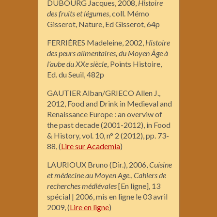
DUBOURG Jacques, 2008,
Histoire
des fruits et légumes
, coll. Mémo
Gisserot, Nature, Ed Gisserot, 64p
FERRIÈRES Madeleine, 2002,
Histoire
des peurs alimentaires, du Moyen Âge à
l’aube du XXe siècle
, Points Histoire,
Ed. du Seuil, 482p
GAUTIER Alban/GRIECO Allen J.,
2012, Food and Drink in Medieval and
Renaissance Europe : an overviw of
the past decade (2001-2012), in Food
& History, vol. 10, n° 2 (2012), pp. 73-
88, (
Lire sur Academia
)
LAURIOUX Bruno (Dir.), 2006,
Cuisine
et médecine au Moyen Age.
,
Cahiers de
recherches médiévales
[En ligne], 13
spécial | 2006, mis en ligne le
03 avril
2009
, (
Lire en ligne
)