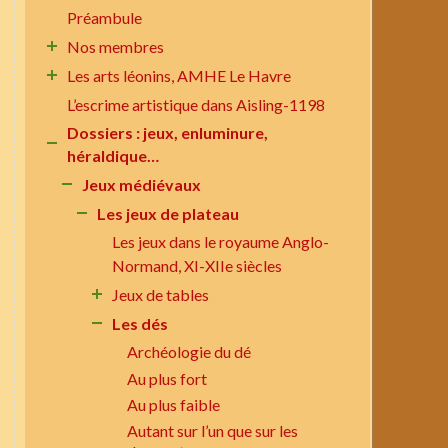
Préambule
Nos membres
Les arts léonins, AMHE Le Havre
L’escrime artistique dans Aisling-1198
Dossiers : jeux, enluminure,
héraldique…
Jeux médiévaux
Les jeux de plateau
Les jeux dans le royaume Anglo-
Normand, XI-XIIe siècles
Jeux de tables
Les dés
Archéologie du dé
Au plus fort
Au plus faible
Autant sur l’un que sur les