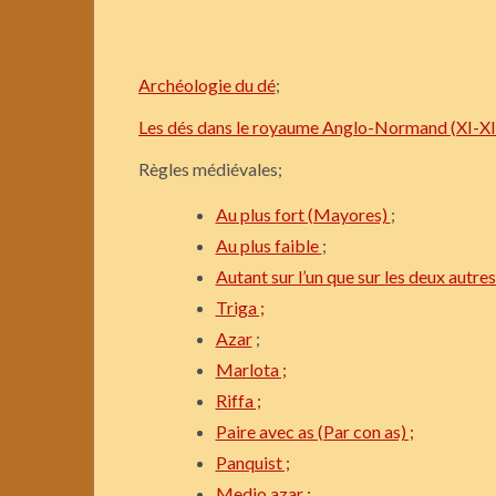
Archéologie du dé
;
Les dés dans le royaume Anglo-Normand (XI-XII
Règles médiévales;
Au plus fort (Mayores)
;
Au plus faible
;
Autant sur l’un que sur les deux autres
Triga ;
Azar
;
Marlota ;
Riffa ;
Paire avec as (Par con as) ;
Panquist ;
Medio azar ;