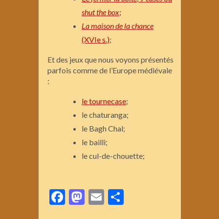
shut the box
;
La maison de la chance
(XVIe s.)
;
Et des jeux que nous voyons présentés
parfois comme de l’Europe médiévale
:
le tournecase
;
le chaturanga;
le Bagh Chal;
le bailli;
le cul-de-chouette;
Facebook
Mastodon
Email
Partager