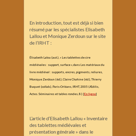
En introduction, tout est déjà si bien
résumé par les spécialistes Elisabeth
Lallou et Monique Zerdoun sur le site
de l’IRHT :
Élisabeth Lalou (aut.), « Les tablettes de cire
médiévales : support, surface », dans Les matériaux du
livre médiéval : supports, encres, pigments, reliures,
Monique Zerdoun (éd.), Claire Chahine (éd.), Thierry
Buquet (collab.), Paris-Orléans, IRHT, 2005 (Ædilis,
Actes. Séminaires et tables rondes, 8 ) [
En ligne
]
L’article d’Elisabeth Lallou « Inventaire
des tablettes médiévales et
présentation générale » dans le