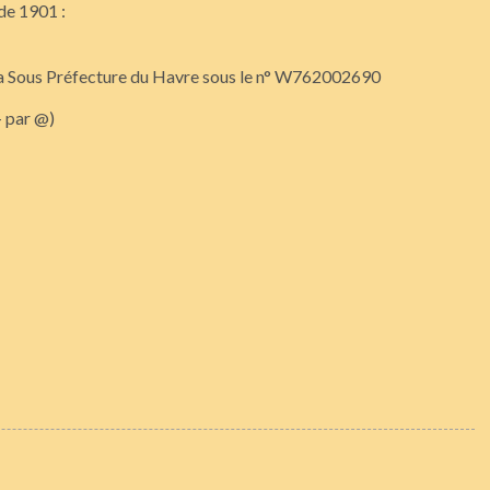
 de 1901 :
 la Sous Préfecture du Havre sous le n° W762002690
 par @)