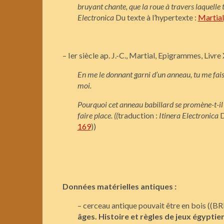
bruyant chante, que la roue à travers laquelle tan
Electronica
Du texte à l’hypertexte :
Martial
– Ier siècle ap. J.-C., Martial, Epigrammes, Livre
En me le donnant garni d’un anneau, tu me fais u
moi.
Pourquoi cet anneau babillard se promène-t-il çà
faire place. ((
traduction :
Itinera Electronica
D
169
))
Données matérielles antiques :
– cerceau antique pouvait être en bois ((B
âges. Histoire et règles de jeux égypti