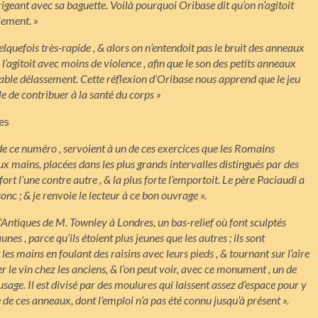
dirigeant avec sa baguette. Voilà pourquoi Oribase dit qu’on n’agitoit
lement. »
elquefois très-rapide ,
& alors on n’entendoit pas le bruit des anneaux
 l’agitoit avec moins de violence , afin que le son des petits anneaux
éable délassement. Cette réflexion d’Oribase nous apprend que le jeu
 de contribuer à la santé du corps »
es
ui de ce numéro , servoient à un de ces exercices que les Romains
x mains, placées dans les plus grands intervalles distingués par des
fort l’une contre autre , & la plus forte l’emportoit. Le père Paciaudi a
nc ; & je renvoie le lecteur à ce bon ouvrage ».
n d’Antiques de M. Townley à Londres, un bas-relief où font sculptés
unes , parce qu’ils étoient plus jeunes que les autres ; ils sont
t les mains en foulant des raisins avec leurs pieds , & tournant sur l’aire
er le vin chez les anciens, & l’on peut voir, avec ce monument , un de
sage. Il est divisé par des
moulures qui laissent assez d’espace pour y
de ces anneaux, dont l’emploi n’a pas été connu jusqu’à présent ».