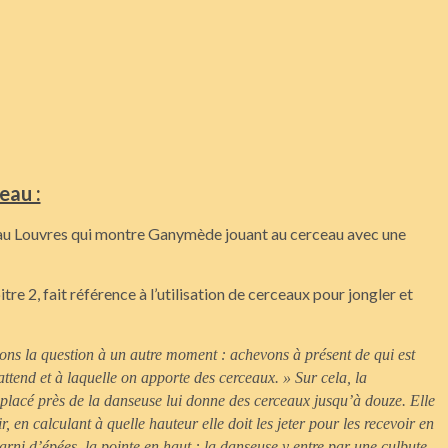
eau :
vé au Louvres qui montre Ganymède jouant au cerceau avec une
tre 2, fait référence à l’utilisation de cerceaux pour jongler et
yons la question à un autre moment : achevons à présent de qui est
tend et à laquelle on apporte des cerceaux. » Sur cela, la
n placé près de la danseuse lui donne des cerceaux jusqu’à douze. Elle
air, en calculant à quelle hauteur elle doit les jeter pour les recevoir en
rni d’épées, la pointe en haut : la danseuse y entre par une culbute