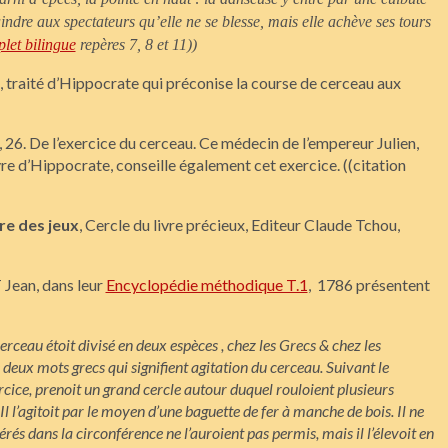
aindre aux spectateurs qu’elle ne se blesse, mais elle achève ses tours
plet bilingue
repères 7, 8 et 11))
-64, traité d’Hippocrate qui préconise la course de cerceau aux
VI, 26. De l’exercice du cerceau. Ce médecin de l’empereur Julien,
e d’Hippocrate, conseille également cet exercice. ((citation
re des jeux
, Cercle du livre précieux, Editeur Claude Tchou,
ean, dans leur
Encyclopédie méthodique T.1
, 1786 présentent
cerceau étoit divisé en deux espèces , chez les Grecs & chez les
e deux mots grecs qui signifient agitation du
cerceau. Suivant le
rcice, prenoit un grand cercle autour duquel rouloient plusieurs
Il l’agitoit par le moyen d’une baguette de fer à manche de bois. Il ne
nsérés dans la circonférence ne l’auroient pas permis,
mais il l’élevoit en