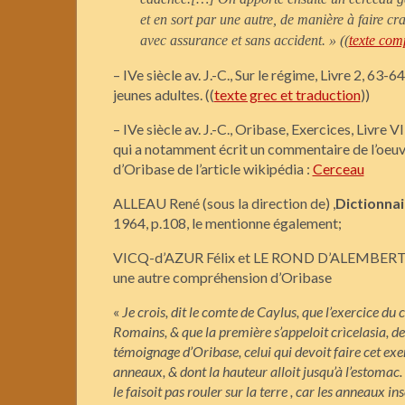
et en sort par une autre, de manière à faire cr
avec assurance et sans accident. » ((
texte com
– IVe siècle av. J.-C., Sur le régime, Livre 2, 63
jeunes adultes. ((
texte grec et traduction
))
– IVe siècle av. J.-C., Oribase, Exercices, Livre 
qui a notamment écrit un commentaire de l’oeuvr
d’Oribase de l’article wikipédia :
Cerceau
ALLEAU René (sous la direction de) ,
Dictionnai
1964, p.108, le mentionne également;
VICQ-d’AZUR Félix et LE ROND D’ALEMBERT J
une autre compréhension d’Oribase
«
Je crois, dit le comte de Caylus, que l’exercice du 
Romains, & que la première s’appeloit
crìcelasia, d
témoignage d’Oribase, celui qui devoit faire cet exe
anneaux, & dont la hauteur alloit jusqu’à l’estomac. 
le faisoit pas rouler sur la terre , car les anneaux i