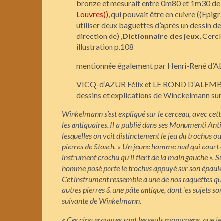
bronze et mesurait entre 0m80 et 1m30 de d
Louvres))
, qui pouvait être en cuivre ((Epig
utiliser deux baguettes d’après un dessin 
direction de) ,
Dictionnaire des jeux
, Cerc
illustration p.108
mentionnée également par Henri-René d
VICQ-d’AZUR Félix et LE ROND D’ALEM
dessins et explications de Winckelmann sur 
Winkelmann s’est expliqué sur le
cerceau, avec cett
les antiquaires. Il a publié dans ses
Monumenti Antich
lesquelles on voit distinctement le jeu du
trochus o
pierres de Stosch. « Un jeune homme nud qui court e
instrument crochu qu’il tient de la main gauche ». S
homme posé porte le
trochus appuyé sur son épaule g
Cet instrument ressemble à une de nos raquettes qui
autres pierres & une pâte antique, dont les sujets son
suivante de Winkelmann.
« Ces cinq gravures sont les seuls monumens, que je 