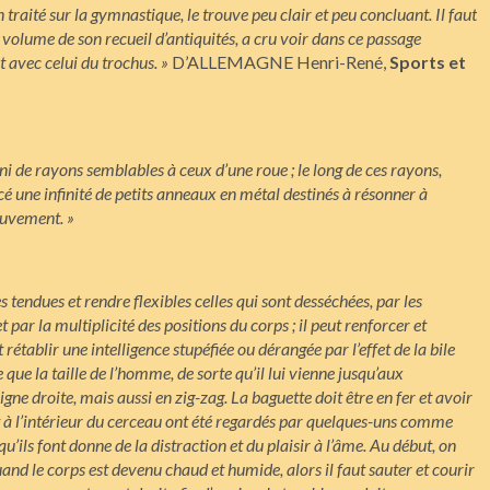
 traité sur la gymnastique, le trouve peu clair et peu concluant. Il faut
 volume de son recueil d’antiquités, a cru voir dans ce passage
 avec celui du trochus. »
D’ALLEMAGNE Henri-René,
Sports et
 de rayons semblables à ceux d’une roue ; le long de ces rayons,
cé une infinité de petits anneaux en métal destinés à résonner à
ouvement. »
s tendues et rendre flexibles celles qui sont desséchées, par les
par la multiplicité des positions du corps ; il peut renforcer et
et rétablir une intelligence stupéfiée ou dérangée par l’effet de la bile
que la taille de l’homme, de sorte qu’il lui vienne jusqu’aux
igne droite, mais aussi en zig-zag. La baguette doit être en fer et avoir
 à l’intérieur du cerceau ont été regardés par quelques-uns comme
t qu’ils font donne de la distraction et du plaisir à l’âme. Au début, on
and le corps est devenu chaud et humide, alors il faut sauter et courir