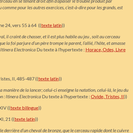
cerceau en se tenant droit afin d’apaiser le trouble produit par
 comme pour les autres exercices, c’est-à-dire pour les grands, est
ème 24, vers 55 à 64 ((
texte latin
))
al, il craint de chasser, et il est plus habile au jeu , soit au cerceau
que la foi parjure d’un père trompe le parent, l’allié, l’hôte, et amasse
:
Itinera Electronica
Du texte à l’hypertexte :
Horace, Odes, Livre
ristes, II, 485-487 ((
texte latin
))
 manière de la lancer; celui-ci enseigne la natation, celui-là, le jeu du
on :
Itinera Electronica
Du texte à l’hypertexte :
Ovide, Tristes, II
))
XIV ((
texte bilingue
))
I, 21 ((
texte latin
))
 derrière d’un cheval de bronze, que le cerceau rapide dont le cuivre