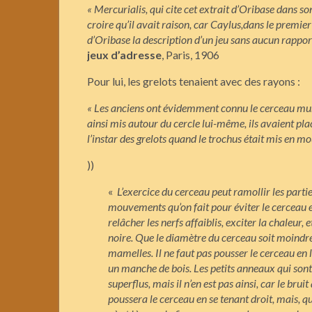
« Mercurialis, qui cite cet extrait d’Oribase dans son
croire qu’il avait raison, car Caylus,dans le premier
d’Oribase la description d’un jeu sans aucun rapport
jeux
d’adresse
, Paris, 1906
Pour lui, les grelots tenaient avec des rayons :
« Les anciens ont évidemment connu le cerceau muni
ainsi mis autour du cercle lui-même, ils avaient pla
l’instar des grelots quand le trochus était mis en m
))
«
L’exercice du cerceau peut ramollir les partie
mouvements qu’on fait pour éviter le cerceau et 
relâcher les nerfs affaiblis, exciter la chaleur, 
noire. Que le diamètre du cerceau soit moindre 
mamelles. Il ne faut pas pousser le cerceau en l
un manche de bois. Les petits anneaux qui sont
superflus, mais il n’en est pas ainsi, car le brui
poussera le cerceau en se tenant droit, mais, qu