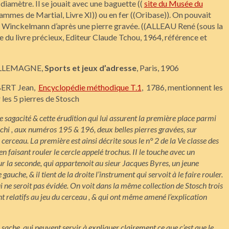
iamètre. Il se jouait avec une baguette ((
site du Musée du
rammes de Martial, Livre XI)) ou en fer ((Oribase)). On pouvait
de Winckelmann d’après une pierre gravée. ((ALLEAU René (sous la
le du livre précieux, Editeur Claude Tchou, 1964, référence et
’ALLEMAGNE,
Sports et jeux
d’adresse
, Paris, 1906
BERT Jean,
Encyclopédie méthodique T.1
, 1786, mentionnent les
les 5 pierres de Stosch
e sagacité & cette érudition qui lui assurent la première place parmi
i , aux numéros 195 & 196, deux belles pierres gravées, sur
u
cer
ceau. La première est ainsi décrite sous le n° 2 de la Ve classe des
n faisant rouler le
cercle appelé
trochus. II le touche avec un
ur la seconde, qui appartenoit au sieur Jacques Byres, un jeune
auche, & il tient de la droite l’instrument qui servoit à le faire rouler.
 ne seroit pas évidée. On voit dans la même collection de Stosch trois
t relatifs au jeu du
cerceau , & qui ont même amené l’explication
sache, qui peuvent servir à expliquer clairement ce que c’est que le