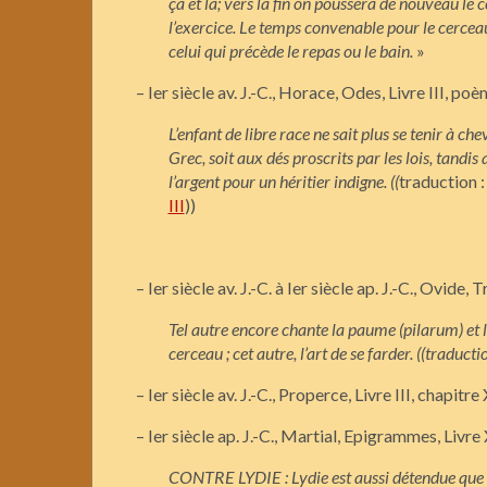
çà et là; vers la fin on poussera de nouveau le 
l’exercice. Le temps convenable pour le cerceau
celui qui précède le repas ou le bain.
»
– Ier siècle av. J.-C., Horace, Odes, Livre III, po
L’enfant de libre race ne sait plus se tenir à chev
Grec, soit aux dés proscrits par les lois, tandis 
l’argent pour un héritier indigne. ((
traduction 
III
))
– Ier siècle av. J.-C. à Ier siècle ap. J.-C., Ovide, T
Tel autre encore chante la paume (pilarum) et la
cerceau ; cet autre, l’art de se farder. ((traducti
– Ier siècle av. J.-C., Properce, Livre III, chapitre 
– Ier siècle ap. J.-C., Martial, Epigrammes, Livre X
CONTRE LYDIE : Lydie est aussi détendue que le