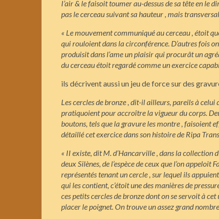
I’air & le faisoit toumer au-dessus de sa tête en le 
pas le
cerceau suivant sa hauteur , mais transversa
« Le mouvement communiqué au
cerceau , étoit qu
qui rouloient dans
la circonférence. D’autres fois on
produisit dans l’ame un plaisir qui procurât un agr
du
cerceau étoit regardé comme un exercice capable
ils décrivent aussi un jeu de force sur des gravur
Les cercles de bronze , dit-il ailleurs, pareils à cel
pratiquoient pour accroître la vigueur du corps. Deu
boutons, tels que la gravure les montre , faisoient ef
détaillé cet exercice dans son histoire de
Ripa Transo
« II existe, dit M. d’Hancarville , dans la collectio
deux Silènes, de l’espèce de ceux que l’on appeloit
Fa
représentés tenant un
cercle , sur lequel ils appuien
qui les contient, c’étoit une des manières de pressur
ces petits
cercles de bronze dont on se servoit à cet u
placer le poignet. On trouve un assez grand nombre 