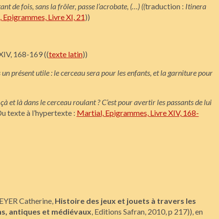
t de fois, sans la frôler, passe l’acrobate, (…) ((
traduction :
Itinera
, Epigrammes, Livre XI, 21
))
 XIV, 168-169 ((
texte latin
))
n présent utile : le cerceau sera pour les enfants, et la garniture pour
 et là dans le cerceau roulant ? C’est pour avertir les passants de lui
u texte à l’hypertexte :
Martial, Epigrammes, Livre XIV, 168-
REYER Catherine,
Histoire des jeux et jouets à travers les
ens, antiques et médiévaux
, Editions Safran, 2010, p 217)), en