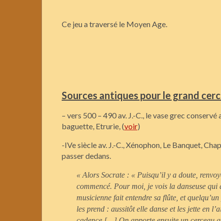
Ce jeu a traversé le Moyen Age.
Sources antiques pour le grand cerc
– vers 500 – 490 av. J.-C., le vase grec conser
baguette, Etrurie, (
voir
)
-IVe siècle av. J.-C., Xénophon, Le Banquet, Chapi
passer dedans.
« Alors Socrate : « Puisqu’il y a doute, renvo
commencé. Pour moi, je vois la danseuse qui at
musicienne fait entendre sa flûte, et quelqu’u
les prend : aussitôt elle danse et les jette en l’
cadence.[…]
On apporte ensuite un cerceau ga