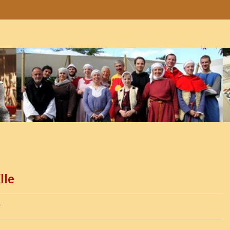
IIe
2