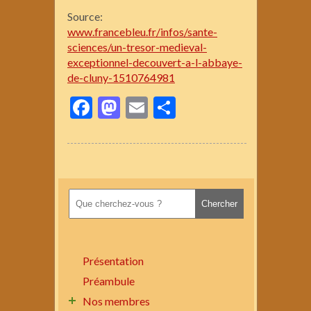
Source:
www.francebleu.fr/infos/sante-
sciences/un-tresor-medieval-
exceptionnel-decouvert-a-l-abbaye-
de-cluny-1510764981
Facebook
Mastodon
Email
Partager
Présentation
Préambule
Nos membres