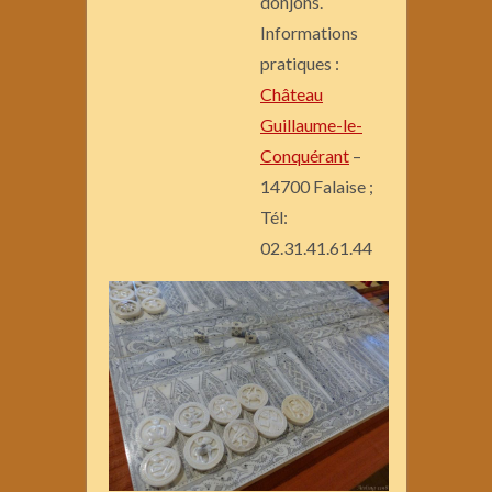
donjons.
Informations
pratiques :
Château
Guillaume-le-
Conquérant
–
14700 Falaise ;
Tél:
02.31.41.61.44