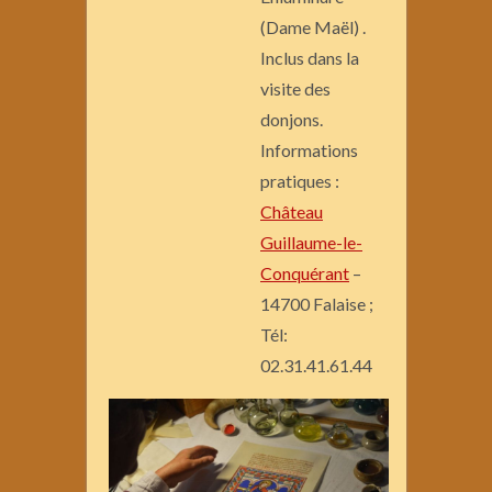
(Dame Maël) .
Inclus dans la
visite des
donjons.
Informations
pratiques :
Château
Guillaume-le-
Conquérant
–
14700 Falaise ;
Tél:
02.31.41.61.44