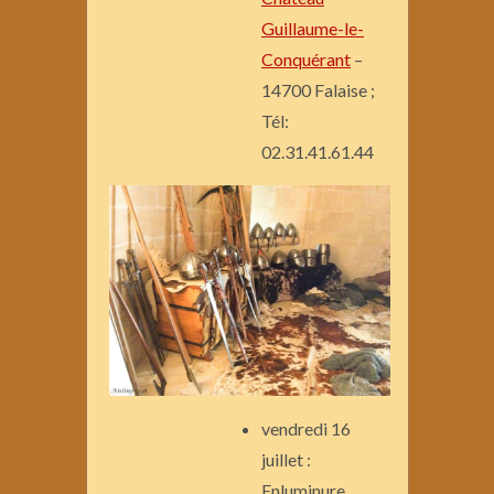
Guillaume-le-
Conquérant
–
14700 Falaise ;
Tél:
02.31.41.61.44
vendredi 16
juillet :
Enluminure