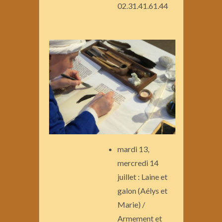
02.31.41.61.44
mardi 13,
mercredi 14
juillet : Laine et
galon (Aélys et
Marie) /
Armement et