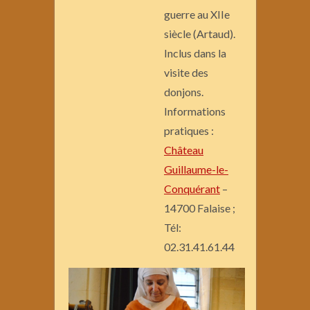
guerre au XIIe
siècle (Artaud).
Inclus dans la
visite des
donjons.
Informations
pratiques :
Château
Guillaume-le-
Conquérant
–
14700 Falaise ;
Tél:
02.31.41.61.44